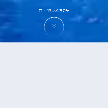
向下滑動以查看更多
首頁
機票
特拉維夫到楠迪的機票
搜尋由特拉維夫飛往楠迪的廉價航班
單程
來回
TLV
NAN
3h5min
13:00
14:00
直飛
檢查價格