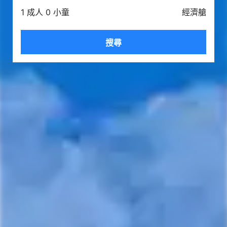
1 成人 0 小童
經濟艙
搜尋