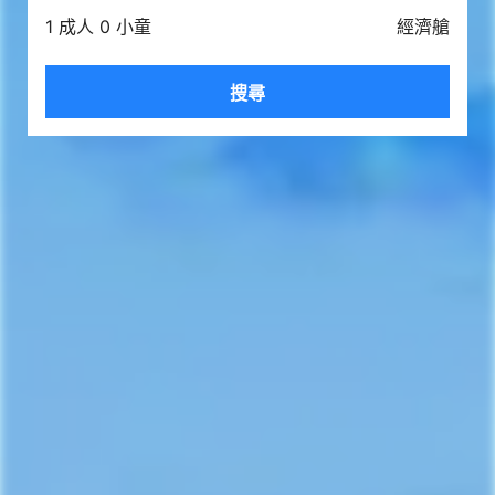
1 成人 0 小童
經濟艙
搜尋