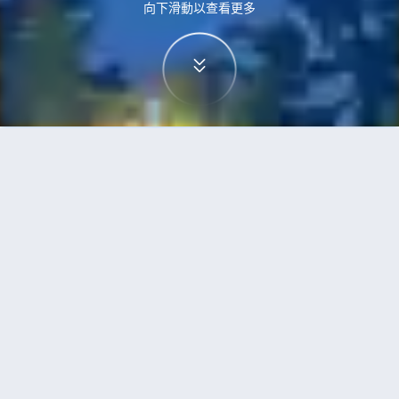
向下滑動以查看更多
首頁
機票
烏蘭巴托到重慶的機票
搜尋由烏蘭巴托飛往重慶的廉價航班，單程票價低
至HKD3,065
單程
來回
UBN
CKG
6h55min
HKD3,065
13:00
19:00
轉機