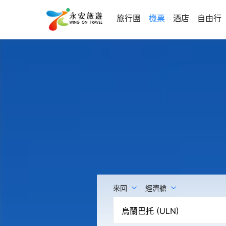
旅行團
機票
酒店
自由行
來回
經濟艙