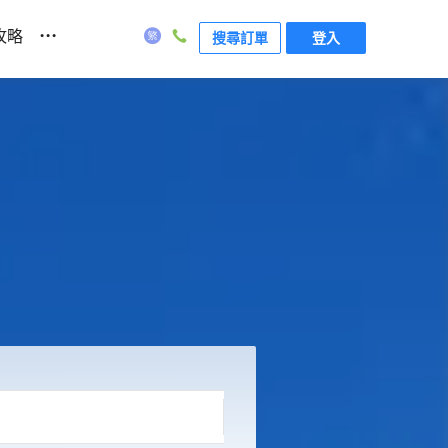
...
攻略
搜尋訂單
登入