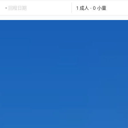
-
回程日期
1 成人 · 0 小童