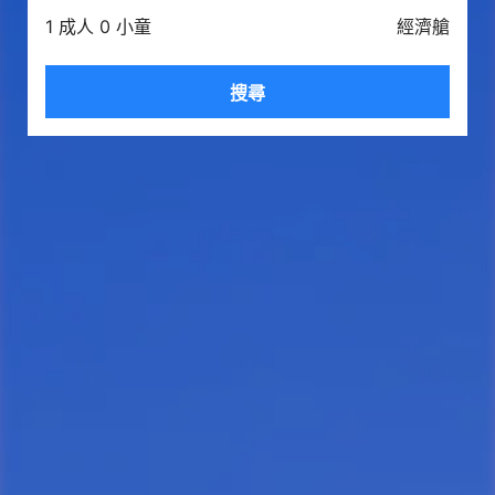
1 成人 0 小童
經濟艙
搜尋