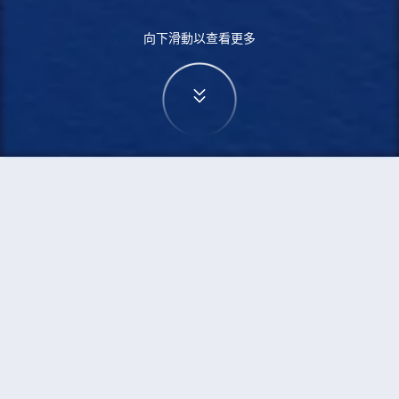
向下滑動以查看更多
首頁
機票
烏蘭巴托到佬沃的機票
搜尋由烏蘭巴托飛往佬沃的廉價航班
單程
來回
ULN
LAO
3h5min
13:00
14:00
直飛
檢查價格