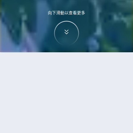
向下滑動以查看更多
首頁
機票
烏蘭巴托到芽莊的機票
搜尋由烏蘭巴托飛往芽莊的廉價航班
單程
來回
ULN
NHA
3h5min
13:00
14:00
直飛
檢查價格