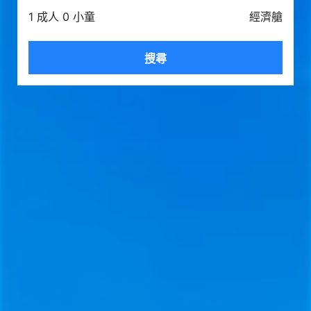
1 成人 0 小童
經濟艙
搜尋