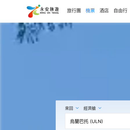
旅行團
機票
酒店
自由行
來回
經濟艙