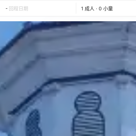
-
回程日期
1 成人 · 0 小童