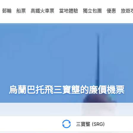
郵輪
船票
高鐵火車票
當地體驗
獨立包團
優惠
旅遊
烏蘭巴托飛三寶壟的廉價機票