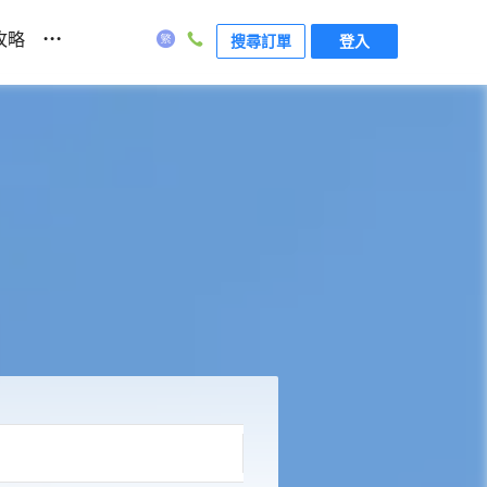
...
攻略
搜尋訂單
登入