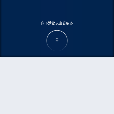
向下滑動以查看更多
首頁
機票
烏魯木齊到格拉斯哥的機票
搜尋由烏魯木齊飛往格拉斯哥的廉價航班
單程
來回