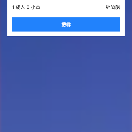
1 成人 0 小童
經濟艙
搜尋