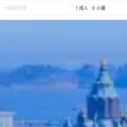
-
回程日期
1 成人 · 0 小童