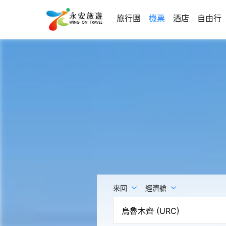
旅行團
機票
酒店
自由行
來回
經濟艙