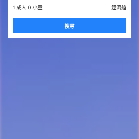
1 成人 0 小童
經濟艙
搜尋