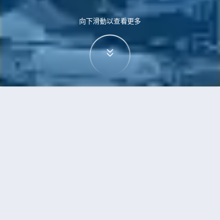
向下滑動以查看更多
首頁
機票
烏魯木齊到高鬆的機票
搜尋由烏魯木齊飛往高鬆的廉價航班
單程
來回
URC
TAK
3h5min
13:00
14:00
直飛
檢查價格