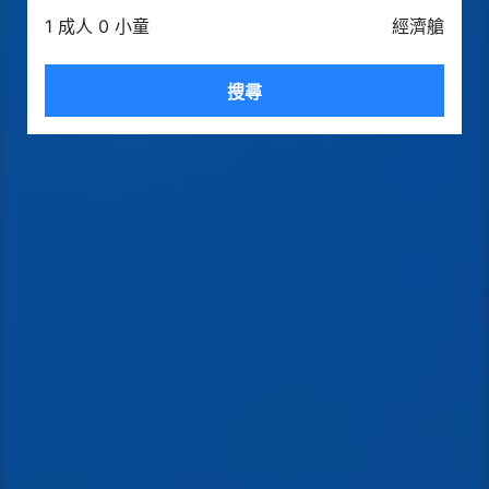
1 成人 0 小童
經濟艙
搜尋