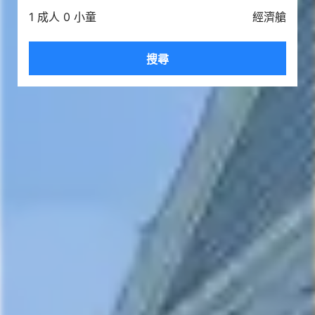
1 成人 0 小童
經濟艙
搜尋