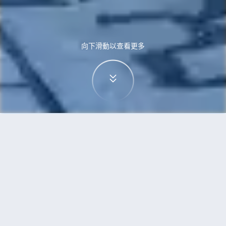
向下滑動以查看更多
首頁
機票
烏魯木齊到蒙特利爾的機票
搜尋由烏魯木齊飛往蒙特利爾的廉價航班
單程
來回