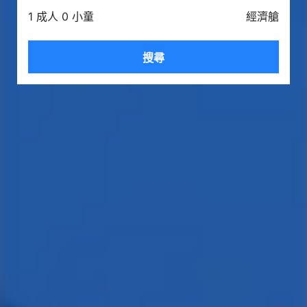
1 成人 0 小童
經濟艙
搜尋