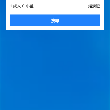
1 成人 0 小童
經濟艙
搜尋