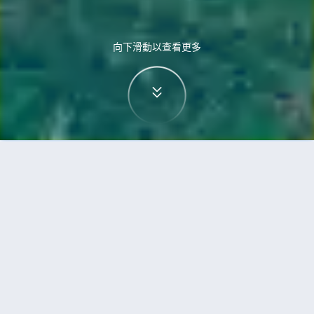
向下滑動以查看更多
首頁
機票
維也納到巴科洛德的機票
搜尋由維也納飛往巴科洛德的廉價航班
單程
來回
VIE
BCD
3h5min