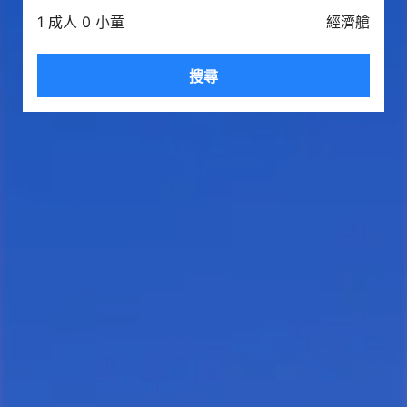
1 成人 0 小童
經濟艙
搜尋