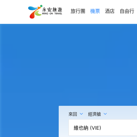
旅行團
機票
酒店
自由行
來回
經濟艙