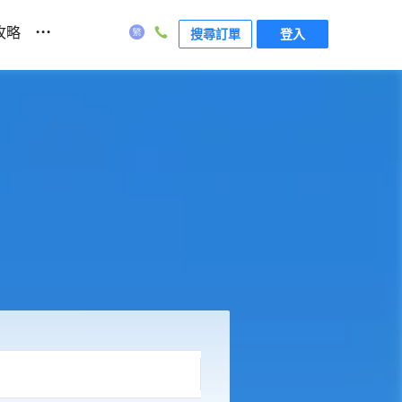
...
攻略
搜尋訂單
登入