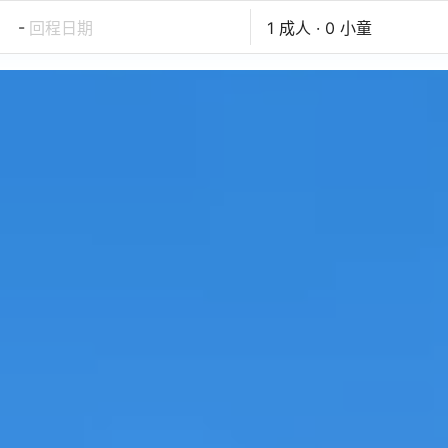
-
回程日期
1 成人 · 0 小童