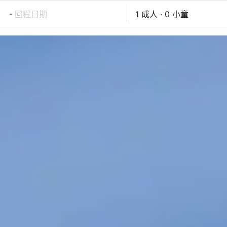
-
回程日期
1 成人 · 0 小童