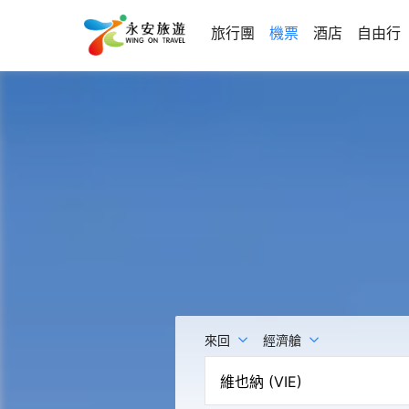
旅行團
機票
酒店
自由行
來回
經濟艙