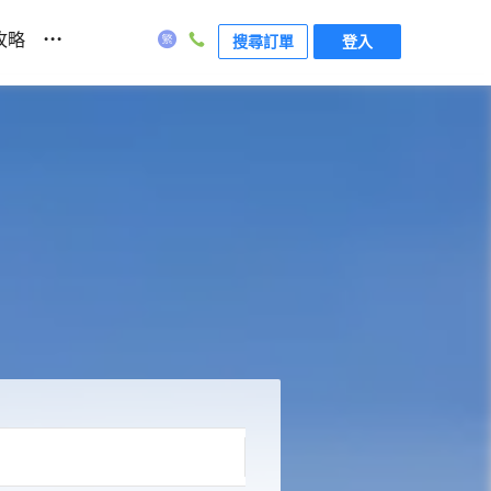
...
攻略
搜尋訂單
登入