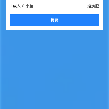
1 成人 0 小童
經濟艙
搜尋