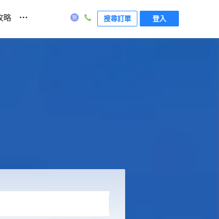
...
攻略
搜尋訂單
登入