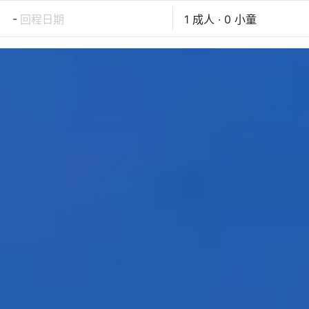
-
回程日期
1 成人 · 0 小童