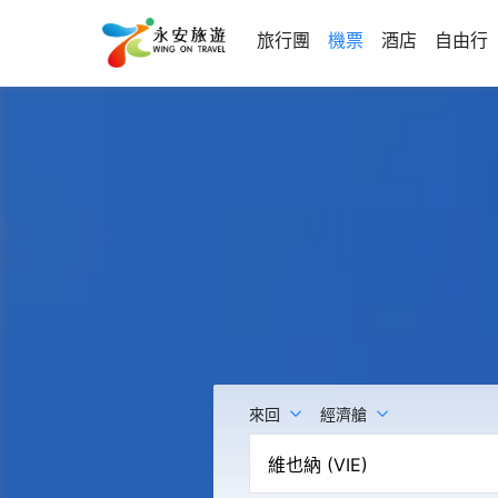
旅行團
機票
酒店
自由行
來回
經濟艙