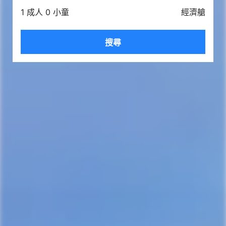
1 成人 0 小童
經濟艙
搜尋