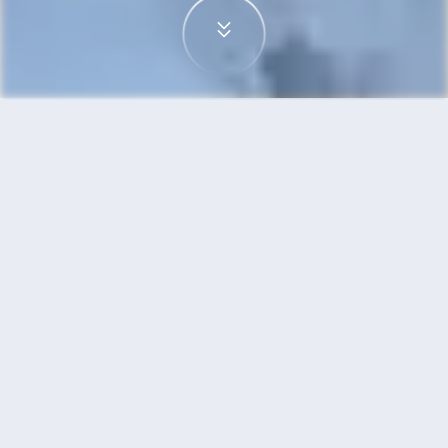
首頁
機票
華沙到雅典的機票
搜尋由華沙飛往雅典的廉價航班，單程票價低至
HKD438
單程
來回
WAW
ATH
2h30min
HKD438
18:40
22:10
直飛
搜尋
華沙 - 雅典 | 10月11日 | 希臘Sky
Express