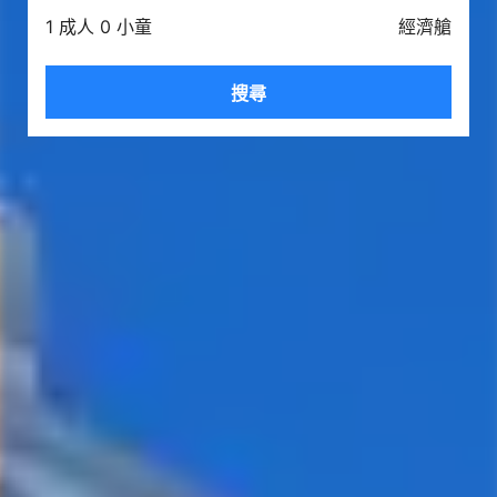
1 成人 0 小童
經濟艙
搜尋