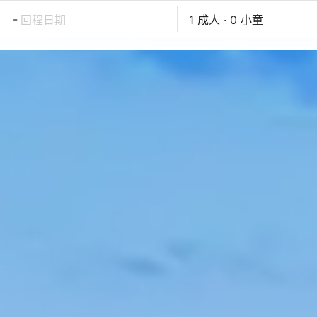
-
回程日期
1 成人 · 0 小童