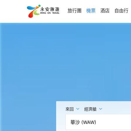
旅行團
機票
酒店
自由行
來回
經濟艙