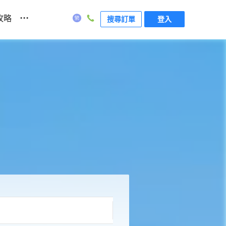
...
攻略
搜尋訂單
登入