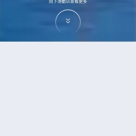
向下滑動以查看更多
首頁
機票
華沙到清邁的機票
搜尋由華沙飛往清邁的廉價航班，單程票價低至
HKD4,374
單程
來回
WAW
CNX
13h40min
HKD4,374
13:30
21:50
轉機