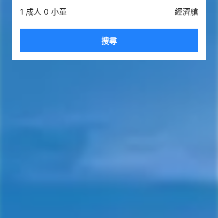
1 成人 0 小童
經濟艙
搜尋