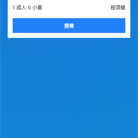
1 成人 0 小童
經濟艙
搜尋