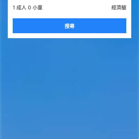
1 成人 0 小童
經濟艙
搜尋