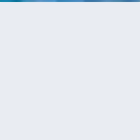
首頁
機票
華沙到威尼斯的機票
搜尋由華沙飛往威尼斯的廉價航班，單程票價低至
HKD285
單程
來回
WAW
VCE
2h0min
HKD285
08:40
10:40
直飛
搜尋
華沙 - 威尼斯 | 09月30日 | Wizz Air
Malta
WAW
VCE
2h5min
HKD293