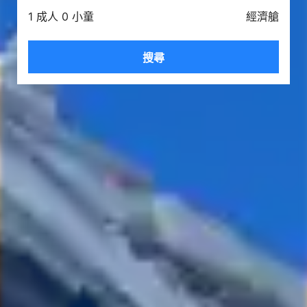
1 成人 0 小童
經濟艙
搜尋