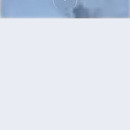
首頁
機票
武漢到雅典的機票
搜尋由武漢飛往雅典的廉價航班，單程票價低至
HKD4,584
單程
來回
WUH
ATH
15h50min
HKD4,584
11:00
14:10
轉機
搜尋
武漢 - 雅典 | 08月17日 | 中國東方航
空