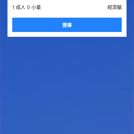
1 成人 0 小童
經濟艙
搜尋