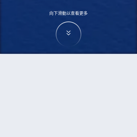
向下滑動以查看更多
首頁
機票
武漢到佬沃的機票
搜尋由武漢飛往佬沃的廉價航班
單程
來回
WUH
LAO
3h5min
13:00
14:00
直飛
檢查價格