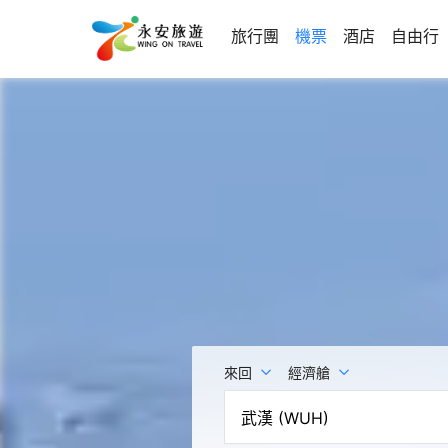
旅行團
機票
酒店
自由行
來回
經濟艙