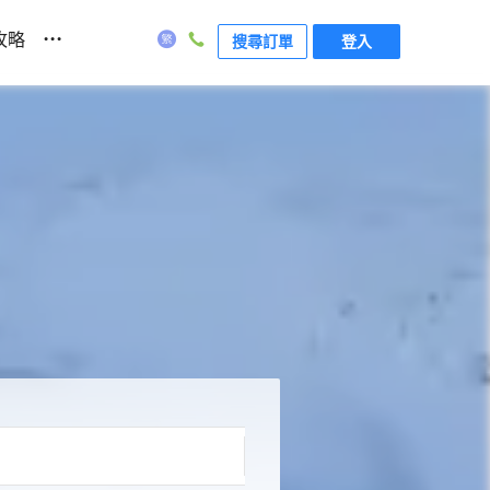
...
攻略
搜尋訂單
登入