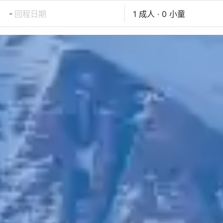
-
回程日期
1 成人 · 0 小童