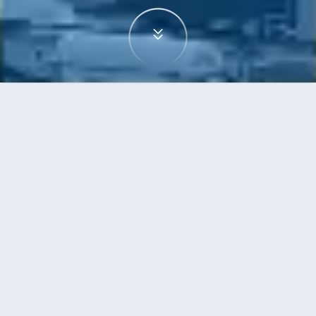
首頁
機票
武漢到高鬆的機票
搜尋由武漢飛往高鬆的廉價航班，單程票價低至
HKD2,244
單程
來回
WUH
TAK
HKD2,244
6h0min
20:50
14:45
轉機
搜尋
武漢 - 高鬆 | 09月26日 | 國泰航空