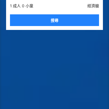
1 成人 0 小童
經濟艙
搜尋