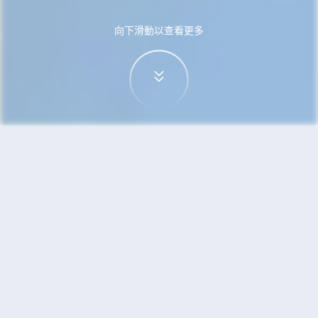
向下滑動以查看更多
首頁
機票
武漢到特拉維夫的機票
搜尋由武漢飛往特拉維夫的廉價航班
單程
來回
WUH
TLV
3h5min
13:00
14:00
直飛
檢查價格