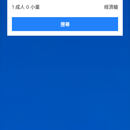
1 成人 0 小童
經濟艙
搜尋