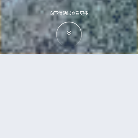
向下滑動以查看更多
首頁
機票
無錫到班加羅爾的機票
搜尋由無錫飛往班加羅爾的廉價航班
單程
來回
WUX
BLR
3h5min
13:00
14:00
直飛
檢查價格