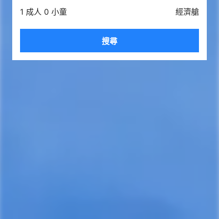
1 成人 0 小童
經濟艙
搜尋