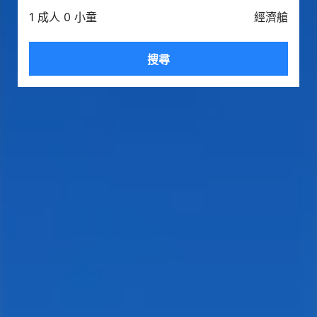
1 成人 0 小童
經濟艙
搜尋