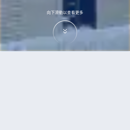
向下滑動以查看更多
首頁
機票
無錫到日內瓦的機票
搜尋由無錫飛往日內瓦的廉價航班
單程
來回
WUX
GVA
3h5min
13:00
14:00
直飛
檢查價格