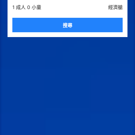
1 成人 0 小童
經濟艙
搜尋