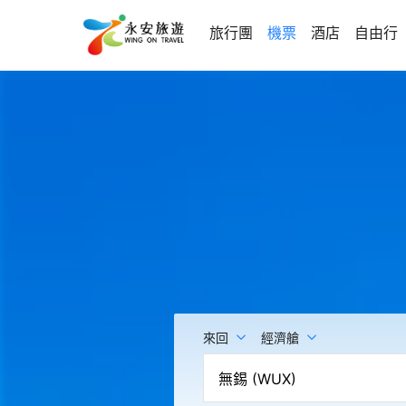
旅行團
機票
酒店
自由行
來回
經濟艙