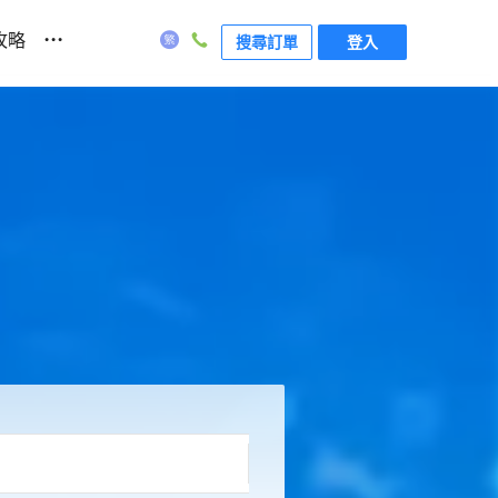
...
攻略
搜尋訂單
登入