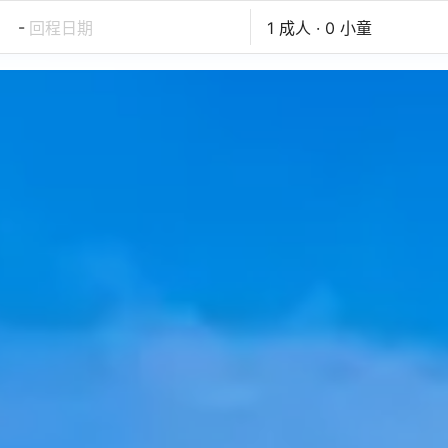
-
回程日期
1 成人 · 0 小童