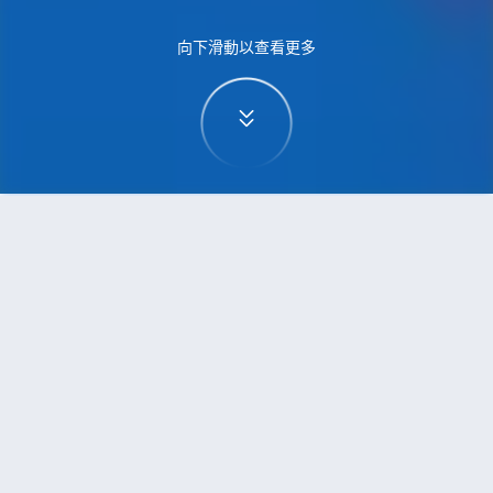
向下滑動以查看更多
首頁
機票
無錫到波爾圖的機票
搜尋由無錫飛往波爾圖的廉價航班
單程
來回
WUX
OPO
3h5min
13:00
14:00
直飛
檢查價格