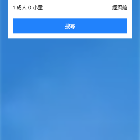
1 成人 0 小童
經濟艙
搜尋