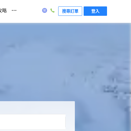
...
攻略
搜尋訂單
登入