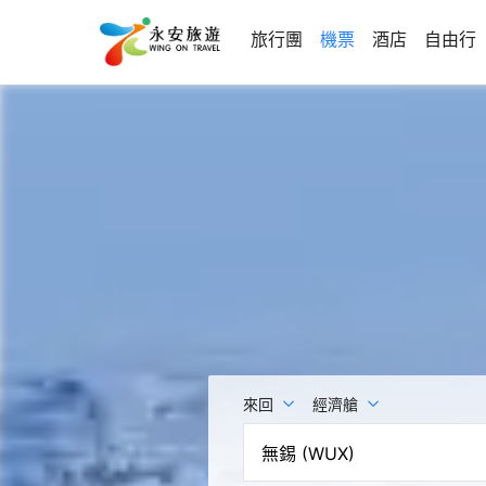
旅行團
機票
酒店
自由行
來回
經濟艙