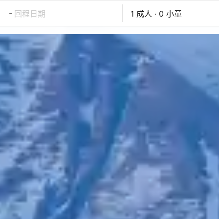
-
回程日期
1 成人 · 0 小童