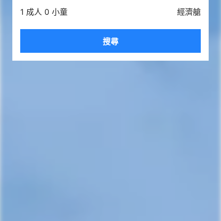
1 成人 0 小童
經濟艙
搜尋