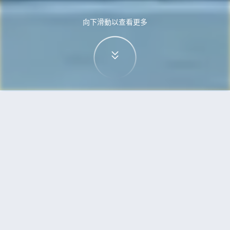
向下滑動以查看更多
首頁
機票
無錫到泗水的機票
搜尋由無錫飛往泗水的廉價航班
單程
來回
WUX
SUB
3h5min
13:00
14:00
直飛
檢查價格