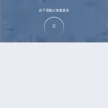
向下滑動以查看更多
首頁
機票
無錫到卡加利的機票
搜尋由無錫飛往卡加利的廉價航班
單程
來回
WUX
YYC
3h5min
13:00
14:00
直飛
檢查價格