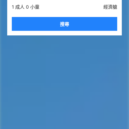
1 成人 0 小童
經濟艙
搜尋