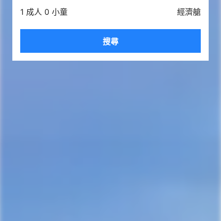
1 成人 0 小童
經濟艙
搜尋