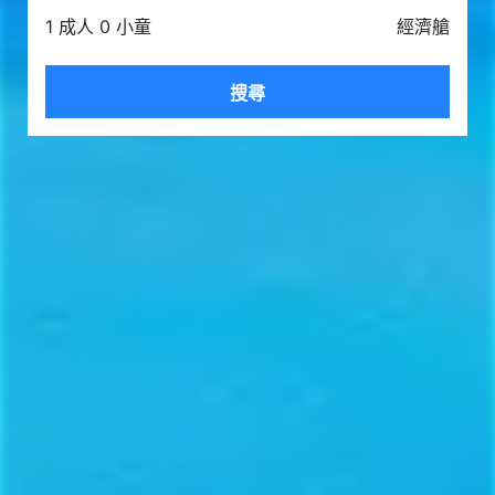
1 成人 0 小童
經濟艙
搜尋