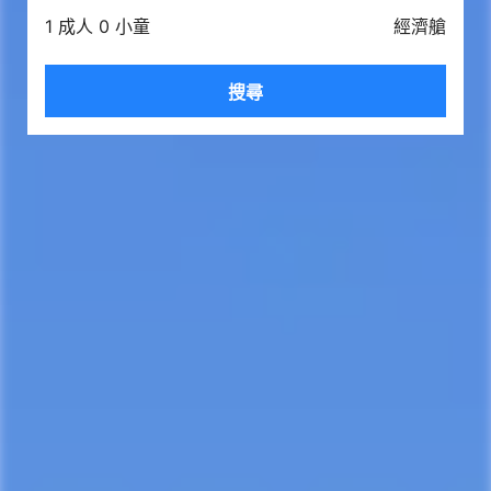
1 成人 0 小童
經濟艙
搜尋