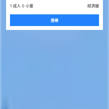
1 成人 0 小童
經濟艙
搜尋