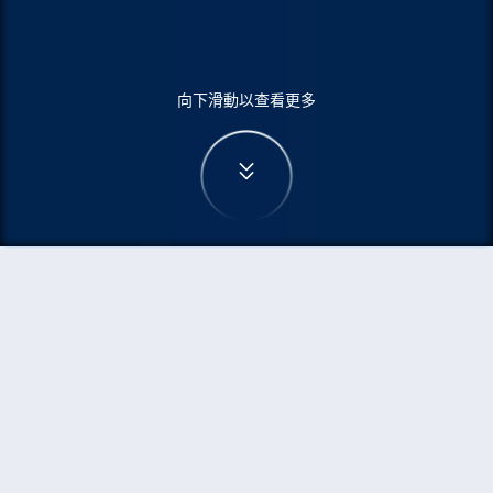
向下滑動以查看更多
首頁
機票
蒙特利爾到格拉斯哥的機票
搜尋由蒙特利爾飛往格拉斯哥的廉價航班
單程
來回