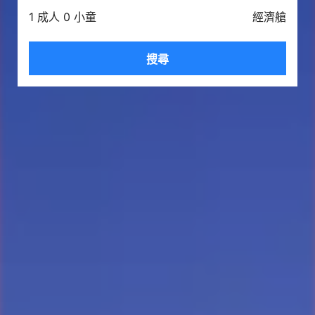
1 成人 0 小童
經濟艙
搜尋