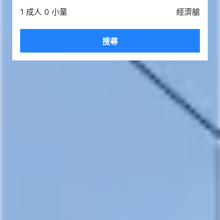
1 成人 0 小童
經濟艙
搜尋