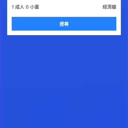
1 成人 0 小童
經濟艙
搜尋