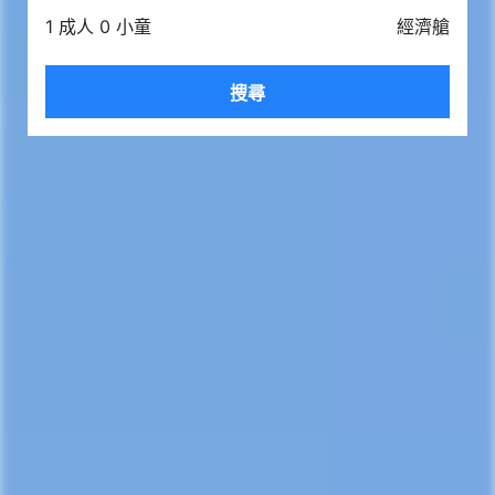
1 成人 0 小童
經濟艙
搜尋