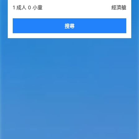
1 成人 0 小童
經濟艙
搜尋