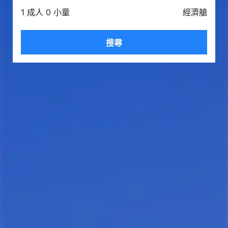
1 成人 0 小童
經濟艙
搜尋