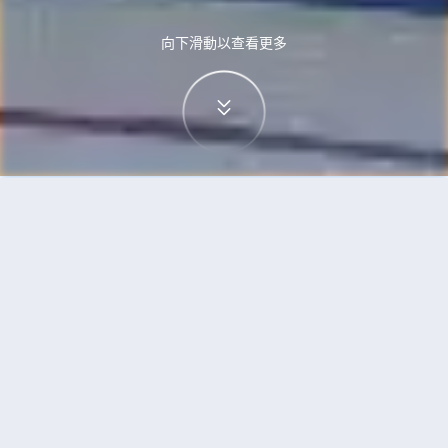
向下滑動以查看更多
首頁
機票
卡加利到達沃市的機票
搜尋由卡加利飛往達沃市的廉價航班
單程
來回
YYC
DVO
3h5min
13:00
14:00
直飛
檢查價格