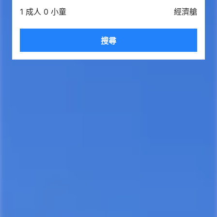
1 成人 0 小童
經濟艙
搜尋