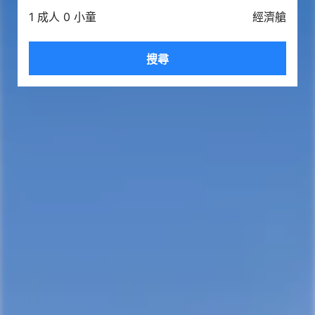
1 成人 0 小童
經濟艙
搜尋