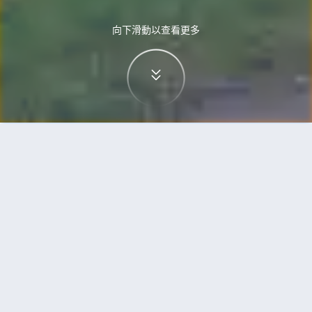
向下滑動以查看更多
首頁
機票
卡加利到荷巴特的機票
搜尋由卡加利飛往荷巴特的廉價航班
單程
來回
YYC
HBA
3h5min
13:00
14:00
直飛
檢查價格