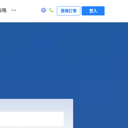
...
攻略
搜尋訂單
登入