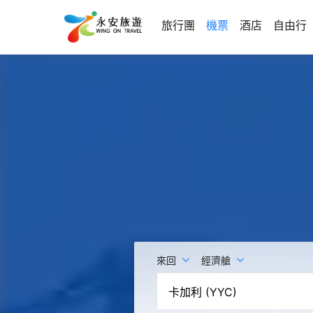
旅行團
機票
酒店
自由行
來回
經濟艙