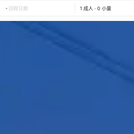
-
回程日期
1 成人 · 0 小童